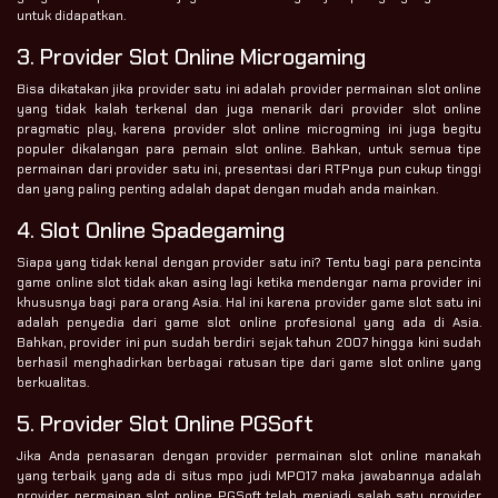
untuk didapatkan.
3. Provider Slot Online Microgaming
Bisa dikatakan jika provider satu ini adalah provider permainan slot online
yang tidak kalah terkenal dan juga menarik dari provider slot online
pragmatic play, karena provider slot online microgming ini juga begitu
populer dikalangan para pemain slot online. Bahkan, untuk semua tipe
permainan dari provider satu ini, presentasi dari RTPnya pun cukup tinggi
dan yang paling penting adalah dapat dengan mudah anda mainkan.
4. Slot Online Spadegaming
Siapa yang tidak kenal dengan provider satu ini? Tentu bagi para pencinta
game online slot tidak akan asing lagi ketika mendengar nama provider ini
khususnya bagi para orang Asia. Hal ini karena provider game slot satu ini
adalah penyedia dari game slot online profesional yang ada di Asia.
Bahkan, provider ini pun sudah berdiri sejak tahun 2007 hingga kini sudah
berhasil menghadirkan berbagai ratusan tipe dari game slot online yang
berkualitas.
5. Provider Slot Online PGSoft
Jika Anda penasaran dengan provider permainan slot online manakah
yang terbaik yang ada di situs mpo judi MPO17 maka jawabannya adalah
provider permainan slot online PGSoft telah menjadi salah satu provider