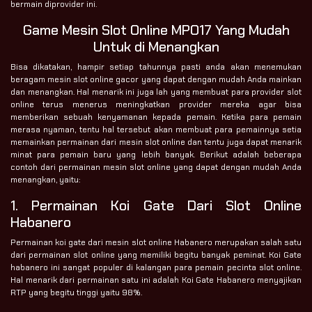
bermain diprovider ini.
Game Mesin Slot Online MPO17 Yang Mudah
Untuk di Menangkan
Bisa dikatakan, hampir setiap tahunnya pasti anda akan menemukan
beragam mesin slot online gacor yang dapat dengan mudah Anda mainkan
dan menangkan. Hal menarik ini juga lah yang membuat para provider slot
online terus menerus meningkatkan provider mereka agar bisa
memberikan sebuah kenyamanan kepada pemain. Ketika para pemain
merasa nyaman, tentu hal tersebut akan membuat para pemainnya setia
memainkan permainan dari mesin slot online dan tentu juga dapat menarik
minat para pemain baru yang lebih banyak. Berikut adalah beberapa
contoh dari permainan mesin slot online yang dapat dengan mudah Anda
menangkan, yaitu:
1. Permainan Koi Gate Dari Slot Online
Habanero
Permainan koi gate dari mesin slot online Habanero merupakan salah satu
dari permainan slot online yang memiliki begitu banyak peminat. Koi Gate
habanero ini sangat populer di kalangan para pemain pecinta slot online.
Hal menarik dari permainan satu ini adalah Koi Gate Habanero menyajikan
RTP yang begitu tinggi yaitu 98%.