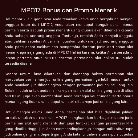
MPO17 Bonus dan Promo Menarik
Hal menarik lain yang bisa Anda temukan ketika anda bergabung menjadi
anggota tetap dari MPO17, Anda akan mendapat banyak sekali bonus
bermain serta sebuah promo menarik yang khusus akan diberikan kepada
Anda sebagai seorang anggota. Tentunya, setelah Anda menjadi anggota
atau bahkan sebelum Anda memutuskan untuk menjadi seorang anggota,
Anda pasti dapat melihat dan mengetahui deretan jenis dari game slot
menarik apa saja yang ada di MPO17. Hal ini karena, ketika Anda berada di
laman pertama situs MPO17, deretan permainan slot online itu sudah
tersedia disana.
Secara umum, bisa dikatakan dan dianggap bahwa permainan slot
merupakan permainan judi online yang permainannya lebih mudah untuk
Anda mainkan jika dibandingkan dengan permainan judi online yang lain.
Selain mudah untuk anda mainkan, permainan slot online yang ada di situs
MPO17 ini juga akan memberikan Anda berbagai keuntungan serta bonus
menarik yang tidak akan didapatkan dari situs mpo judi online yang lain.
Untuk mengisi waktu luang Anda, permainan slot bisa dijadikan pilihan
terbaik untuk Anda mainkan. MPO17 menghadirkan berbagai macam jenis
permainan slot yang menarik dan juga lengkap dengan presentasi RTP
yang dimiliki tinggi jika Anda membandingkannya dengan milik situs mpo
judi online yang lain. Seperti yang Anda ketahui bahwa situs mpo slot pulsa