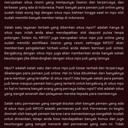
merupakan situs resmi yang mempunyai lisensi dan terpercaya, dan
terbesar yang ada di Indonesia. Pasti banyak para pemain judi online yang
sudah tidak asing lagi dengan situs mpo, bahkan hingga saat ini mpo slot
sudah memiliki banyak member tetap di indonesia.
Salah satu layanan terbaik yang diberikan situs mpo17 adalah hanya di
situs mpo inilah anda akan mendapatkan slot deposit pulsa tanpa
potongan. Selain itu, MPO17 juga merupakan situs mpo judi online yang
sudah memiliki sertifikasi lisensi yang resmi sehingga MPO17 akan
memberikan pengalaman terbaik untuk anda dalam bermain judi online.
Bergabung dengan situs mpo juga akan memberikan anda banyak sekali
keuntungan jika dibandingkan dengan situs mpo judi yang lainnya.
Mpo17 adalah salah satu dari situs mpo judi besar terbaik dan terpercaya
dikalangan para pemain judi online. Hal ini bisa dibuktikan dari banyaknya
para member yang terdaftar di situs mpo17. Ada banyak sekali para pemain
judi lama maupun pemain baru yang tertarik untuk bergabung di situs mpo
ini hal ini karena banyak orang yang percaya kalau mpo17 slot adalah situs
yang sangat amanah dari pelayanan mereka kepada para membernya.
Salah satu permainan yang sangat disukai oleh banyak pemain yang ada
di situs mpo judi MPO17 adalah permainan judi slot. Permainan ini begitu
diminati oleh banyak pemain karena cara memainkannya sangatlah mudah
untuk dimainkan, tetapi anda bisa mendapatkan banyak bonus dan juga
keuntungan yang sangat menarik dari permainan yang satu ini. Tidak